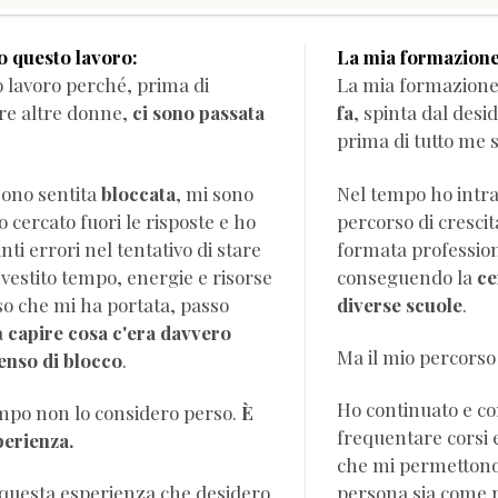
o questo lavoro:
La mia formazione
o lavoro perché, prima di
La mia formazione 
e altre donne,
ci sono passata
fa
, spinta dal des
prima di tutto me s
sono sentita
bloccata
, mi sono
Nel tempo ho intr
o cercato fuori le risposte e ho
percorso di cresci
 tentativo di stare
formata professio
vestito tempo, energie e risorse
conseguendo la
ce
so che mi ha portata, passo
diverse scuole
.
a
capire cosa c'era davvero
Ma il mio percorso 
senso di blocco
.
Ho continuato e co
mpo non lo considero perso.
È
frequentare corsi 
perienza.
che mi permettono di crescere si
 questa esperienza che desidero
persona sia come p