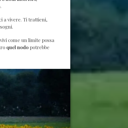
.
i a vivere. Ti trattieni,
isogni.
 vivi come un limite possa
tro
quel nodo
potrebbe