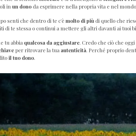
li in
un dono
da esprimere nella propria vita e nel mondo
o senti che dentro di te c'è
molto di più
di quello che riesc
i di te stessa o continui a mettere gli altri davanti ai tuoi b
e tu abbia
qualcosa da aggiustare
. Credo che ciò che oggi
 chiave
per ritrovare la tua
autenticità
. Perché proprio den
dito
il tuo dono
.