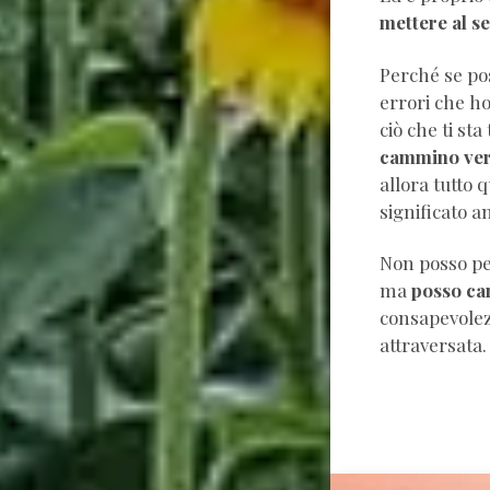
mettere al se
Perché se pos
errori che ho
cammino vers
allora tutto q
significato a
Non posso per
ma
posso ca
consapevolezza di c
attraversata.