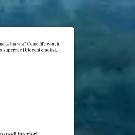
o nella tua vita? Come
life coach
 a
superare i blocchi emotivi
,
oro nodi interiori
,