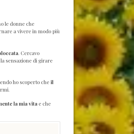
o le donne che
rnare a vivere in modo più
bloccata
. Cercavo
la sensazione di girare
dendo ho scoperto che
il
ermi.
ente la mia vita
e che