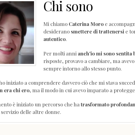
Chi sono
Mi chiamo
Caterina Moro
e accompagn
desiderano
smettere di trattenersi
e to
autentico
.
Per molti anni
anch'io mi sono sentita 
risposte, provavo a cambiare, ma avevo 
sempre intorno allo stesso punto.
ho iniziato a comprendere davvero ciò che mi stava succe
 era chi ero
, ma il modo in cui avevo imparato a protegg
nto è iniziato un percorso che ha
trasformato profondam
 servizio delle altre donne.