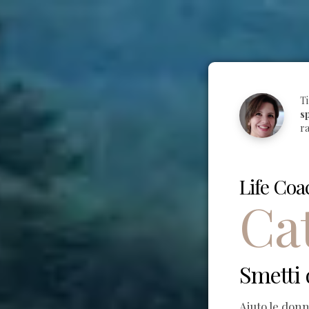
Ti
sp
ra
Life Coa
Ca
Smetti 
Aiuto le don