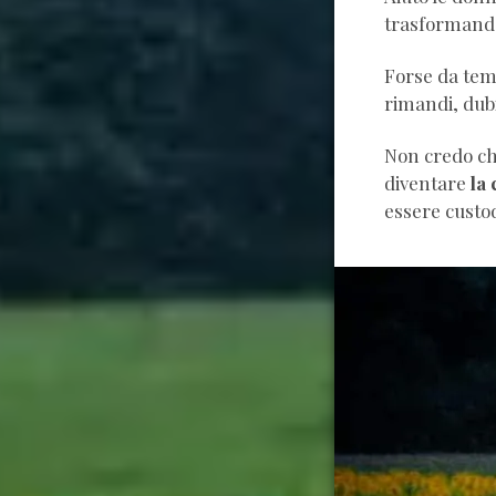
trasformando
Forse da temp
rimandi, dubit
Non credo ch
diventare
la
essere custo