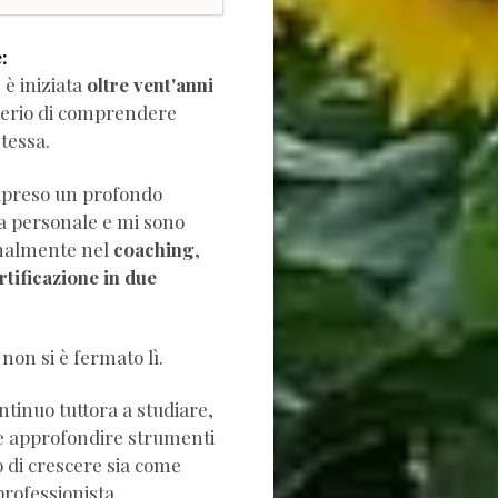
:
è iniziata
oltre vent'anni
iderio di comprendere
tessa.
apreso un profondo
ta personale e mi sono
nalmente nel
coaching
,
rtificazione in due
non si è fermato lì.
ntinuo tuttora a studiare,
e approfondire strumenti
a come
rofessionista.