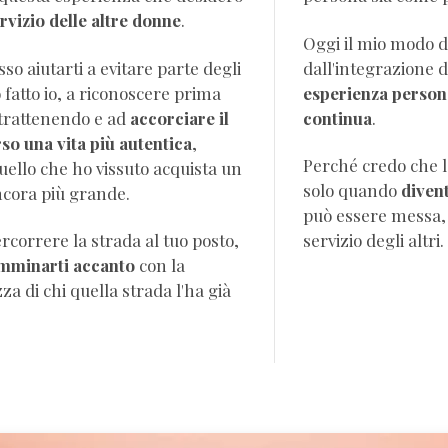
rvizio delle altre donne
.
Oggi il mio modo 
so aiutarti a evitare parte degli
dall'integrazione 
 fatto io, a riconoscere prima
esperienza personale e for
ciò che ti sta trattenendo e ad
accorciare il
continua
.
o una vita più autentica
,
Perché credo che l
uello che ho vissuto acquista un
solo quando
diven
ncora più grande.
può essere messa, con autenti
correre la strada al tuo posto,
servizio degli altri.
mminarti accanto
con la
hi quella strada l'ha già