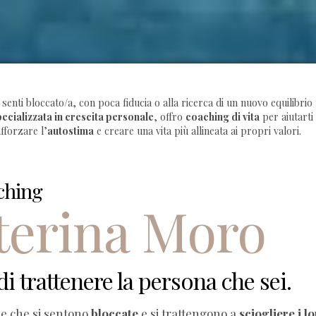
 senti bloccato/a, con poca fiducia o alla ricerca di un nuovo equilibri
ecializzata in crescita personale
, offro
coaching di vita
per aiutarti
fforzare l’
autostima
e creare una vita più allineata ai propri valori.
ching
terina Moro
di trattenere la persona che sei.
ne che si sentono
bloccate
e si trattengono a
sciogliere i l