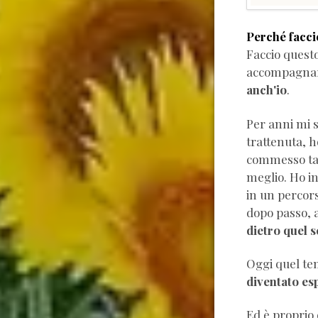
Perché facci
Faccio quest
accompagnar
anch'io
.
Per anni mi 
trattenuta, h
commesso tanti errori nel
meglio. Ho in
in un percor
dopo passo, 
dietro quel 
Oggi quel te
diventato es
Ed è proprio