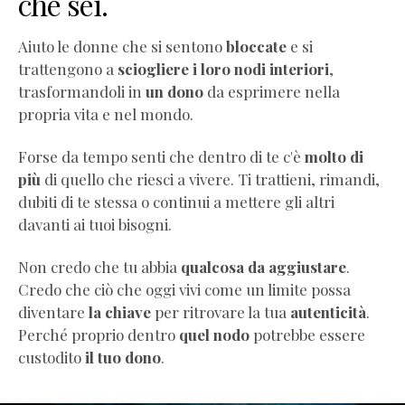
che sei.
Aiuto le donne che si sentono
bloccate
e si
trattengono a
sciogliere i loro nodi interiori
,
trasformandoli in
un dono
da esprimere nella
propria vita e nel mondo.
Forse da tempo senti che dentro di te c'è
molto di
più
di quello che riesci a vivere. Ti trattieni, rimandi,
dubiti di te stessa o continui a mettere gli altri
davanti ai tuoi bisogni.
Non credo che tu abbia
qualcosa da aggiustare
.
Credo che ciò che oggi vivi come un limite possa
diventare
la chiave
per ritrovare la tua
autenticità
.
Perché proprio dentro
quel nodo
potrebbe essere
custodito
il tuo dono
.