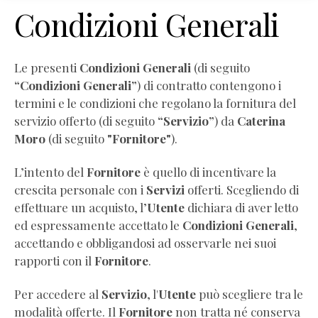
Condizioni Generali
Le presenti
Condizioni Generali
(di seguito
“Condizioni Generali”
) di contratto contengono i
termini e le condizioni che regolano la fornitura del
servizio offerto (di seguito
“Servizio”
) da
Caterina
Moro
(di seguito
"Fornitore"
).
L’intento del
Fornitore
è quello di incentivare la
crescita personale con i
Servizi
offerti. Scegliendo di
effettuare un acquisto, l’
Utente
dichiara di aver letto
ed espressamente accettato le
Condizioni Generali
,
accettando e obbligandosi ad osservarle nei suoi
rapporti con il
Fornitore
.
Per accedere al
Servizio
, l'
Utente
può scegliere tra le
modalità offerte. Il
Fornitore
non tratta né conserva